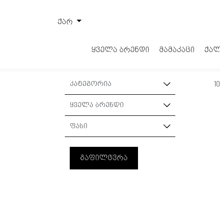
ქარ
ყველა ბრენდი
მამაკაცი
ქალ
კატეგორია
1
ჩხირიანი დიფუზორები
ყველა ბრენდი
სურნელოვანი სანთლები
EIGHT & BOB
ფასი
სურნელოვანი მილები
RPL PARFUMS
გაფილტვრა