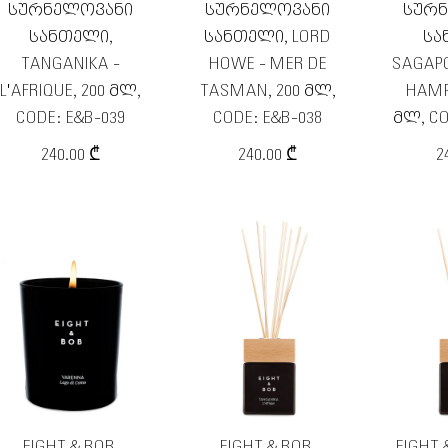
ᲡᲣᲠᲜᲔᲚᲝᲕᲐᲜᲘ
ᲡᲣᲠᲜᲔᲚᲝᲕᲐᲜᲘ
ᲡᲣᲠ
ᲡᲐᲜᲗᲔᲚᲘ,
ᲡᲐᲜᲗᲔᲚᲘ, LORD
ᲡᲐ
TANGANIKA -
HOWE - MER DE
SAGAPO
L'AFRIQUE, 200 ᲛᲚ,
TASMAN, 200 ᲛᲚ,
HAMP
CODE: E&B-039
CODE: E&B-038
ᲛᲚ, CO
240.00 ₾
240.00 ₾
2
EIGHT & BOB,
EIGHT & BOB,
EIGHT 