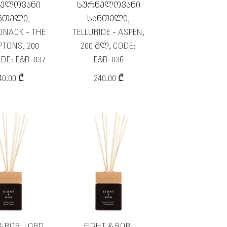
ᲜᲔᲚᲝᲕᲐᲜᲘ
ᲡᲣᲠᲜᲔᲚᲝᲕᲐᲜᲘ
ᲜᲗᲔᲚᲘ,
ᲡᲐᲜᲗᲔᲚᲘ,
NACK - THE
TELLURIDE - ASPEN,
TONS, 200
200 ᲛᲚ, CODE:
DE: E&B-037
E&B-036
40.00 ₾
240.00 ₾
& BOB, LORD
EIGHT & BOB,